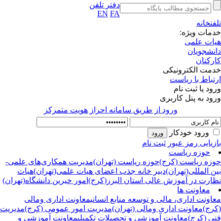
دفتر تلفن
EN
FA
فنخانه
مات ویژه:
ات علمی
نشجویان
رکنان
مت الکترونیکی
تباط با ریاست
ود یا ثبت نام
ود به پنل کاربری
ورود از طريق سامانه احراز هويت متمركز
ورود خودکار
زیابی رمز عبور
ثبت نام
حوزه ریاست
زه ریاست (کرج)
حوزه ریاست (تهران)
مدیریت همکاری‌های علمی-
ن المللی(تهران)
دبیر خانه جذب اعضای هیات علمی(تهران)
هیات
ارت در آموزش عالی استان البرز(کرج)
امور خیرین دانشگاه(تهران)
معاونت ها
اونت اداری، مالی و توسعه منابع انسانی
معاونت اداری ومالی
رج)
معاونت اداری ومالی (تهران)
مدیریت امور عمومی (کرج)
مدیریت
ی (کرج)
معاونت آموزشی و تحصیلات تکمیلی
معاونت آموزشی و